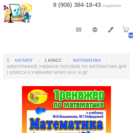
8 (906) 384-18-43
поддержка
Ко
п
КАТАЛОГ
|
1 КЛАСС
|
МАТЕМАТИКА
|
ЭЛЕКТРОННОЕ УЧЕБНОЕ ПОСОБИЕ ПО МАТЕМАТИКЕ ДЛЯ
1 КЛАССА К УЧЕБНИКУ МОРО М.И. И ДР.