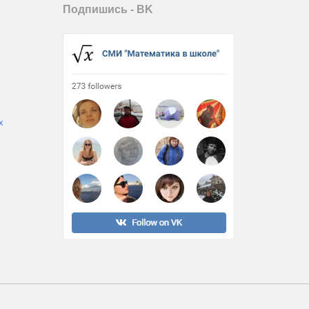
Подпишись - ВK
х