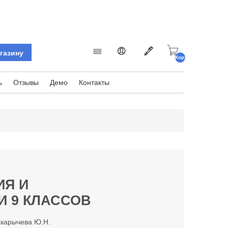
Корзина
пуста.
ь
Отзывы
Демо
Контакты
ИЯ И
И 9 КЛАССОВ
акарычева Ю.Н.