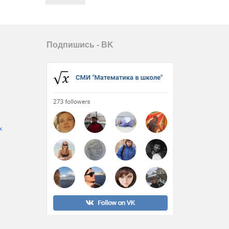
Подпишись - ВK
х