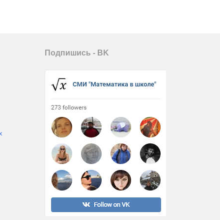
Подпишись - ВK
х