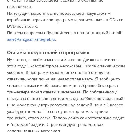
оплаты. Также высылается ссылка на скачивание
приложения.
На текущий момент мы не пересылаем покупателям
коробочные версии или программы, записанные на CD или
DVD носителях.
По всем вопросам обращайтесь на наш контактный e-mail:
sale@magazin-integral.ru
.
Отзывы покупателей о программе
Ну что-же, внесём и мы свои 5 копеек. Дочка закончила в
этом году 1 класс в городе Чебоксары. Школа с техническим
уклоном. В программе уже много чего, что с ходу не
ответишь, когда дочка начинает спрашивать. Я вообще-то
человек с высшим образованием, и всё равно было раза
три–четыре искал ответы в интернете. По собственному
опыту знаю, что если в детском саду ребёнок не усидчивый
и не может концентрироваться над задачей, то и в 1 классе
уже будет тяжело. По совету некоторых мам купили
тренажер, стало легче. Теперь дочка самостоятельно сидит
и "щёлкает" задачи. Я рекомендую тренажер, как
дополнительный материал.