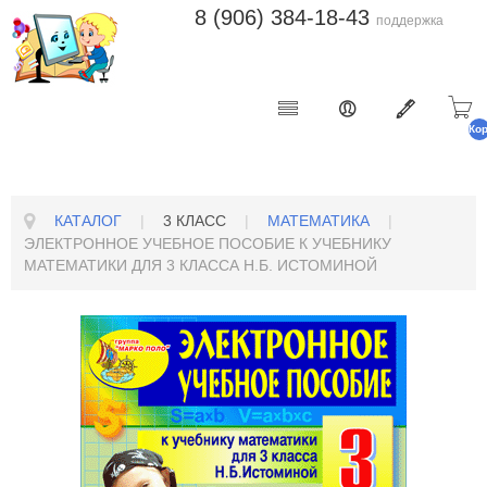
8 (906) 384-18-43
поддержка
Ко
п
КАТАЛОГ
|
3 КЛАСС
|
МАТЕМАТИКА
|
ЭЛЕКТРОННОЕ УЧЕБНОЕ ПОСОБИЕ К УЧЕБНИКУ
МАТЕМАТИКИ ДЛЯ 3 КЛАССА Н.Б. ИСТОМИНОЙ