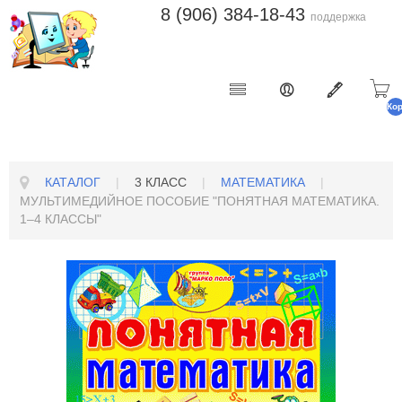
8 (906) 384-18-43
поддержка
Ко
п
КАТАЛОГ
|
3 КЛАСС
|
МАТЕМАТИКА
|
МУЛЬТИМЕДИЙНОЕ ПОСОБИЕ "ПОНЯТНАЯ МАТЕМАТИКА.
1–4 КЛАССЫ"