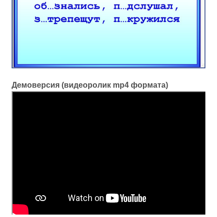
Демоверсия (видеоролик mp4 формата)