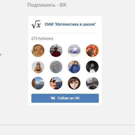
Подпишись - ВK
х