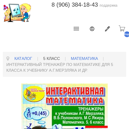
8 (906) 384-18-43
поддержка
Ко
п
КАТАЛОГ
|
5 КЛАСС
|
МАТЕМАТИКА
|
ИНТЕРАКТИВНЫЙ ТРЕНАЖЁР ПО МАТЕМАТИКЕ ДЛЯ 5
КЛАССА К УЧЕБНИКУ А.Г.МЕРЗЛЯКА И ДР.