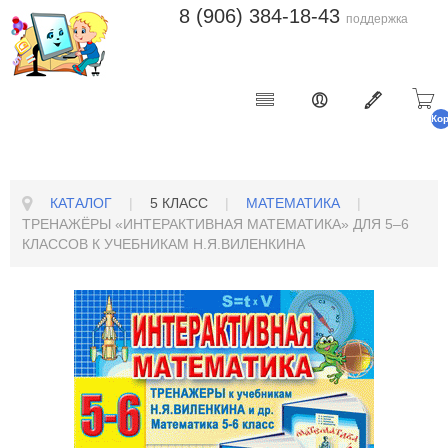
8 (906) 384-18-43
поддержка
Ко
п
КАТАЛОГ
|
5 КЛАСС
|
МАТЕМАТИКА
|
ТРЕНАЖЁРЫ «ИНТЕРАКТИВНАЯ МАТЕМАТИКА» ДЛЯ 5–6
КЛАССОВ К УЧЕБНИКАМ Н.Я.ВИЛЕНКИНА