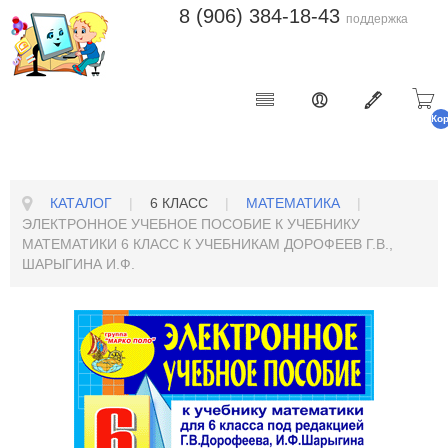
8 (906) 384-18-43
поддержка
Ко
п
КАТАЛОГ
|
6 КЛАСС
|
МАТЕМАТИКА
|
ЭЛЕКТРОННОЕ УЧЕБНОЕ ПОСОБИЕ К УЧЕБНИКУ
МАТЕМАТИКИ 6 КЛАСС К УЧЕБНИКАМ ДОРОФЕЕВ Г.В.,
ШАРЫГИНА И.Ф.