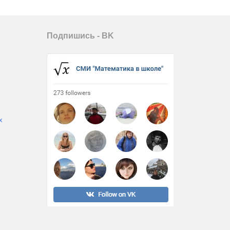
Подпишись - ВK
х