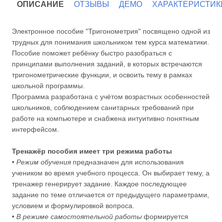
ОПИСАНИЕ
ОТЗЫВЫ
ДЕМО
ХАРАКТЕРИСТИК
Электронное пособие "Тригонометрия" посвящено од­ной из
трудных для понимания школьником тем курса математики.
Пособие поможет ребёнку быстро разо­браться с
принципами выполнения заданий, в ко­то­рых встречаются
тригонометри­ческие функции, и освоить тему в рам­ках
школьной программы.
Программа разработана с учётом возрастных особенностей
школьников, соблюдением санитарных требований при
работе на компьютере и снабжена интуитивно понятным
интерфейсом.
Тренажёр пособия имеет три режима работы
•
Режим обучения
предназначен для использования
учеником во время учебного процесса. Он выбирает тему, а
тренажер генерирует задание. Каждое последующее
задание по теме отличается от предыдущего параметрами,
условием и формулировкой вопроса.
•
В режиме самостоятельной работы
формируется