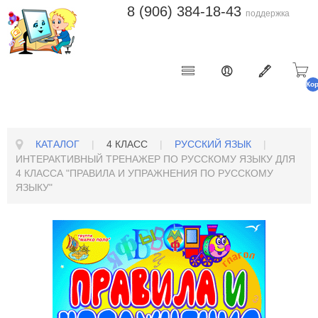
8 (906) 384-18-43
поддержка
Ко
п
КАТАЛОГ
|
4 КЛАСС
|
РУССКИЙ ЯЗЫК
|
ИНТЕРАКТИВНЫЙ ТРЕНАЖЕР ПО РУССКОМУ ЯЗЫКУ ДЛЯ
4 КЛАССА "ПРАВИЛА И УПРАЖНЕНИЯ ПО РУССКОМУ
ЯЗЫКУ"