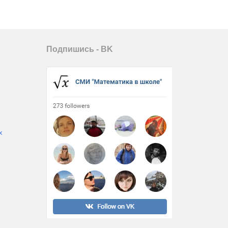
Подпишись - ВK
х